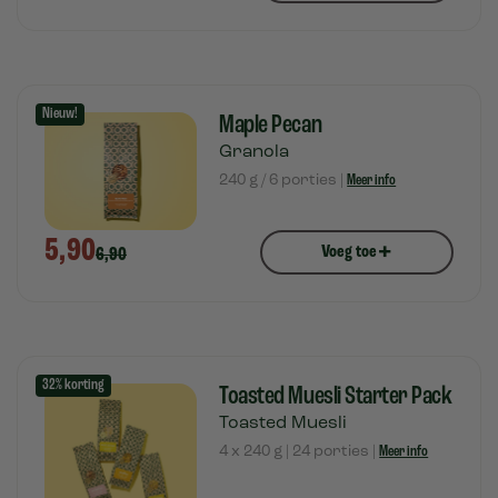
Nieuw!
Maple Pecan
Granola
240 g / 6 porties |
Meer info
5,90
+
Voeg toe
6,90
32% korting
Toasted Muesli Starter Pack
Toasted Muesli
4 x 240 g | 24 porties |
Meer info