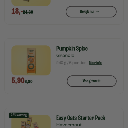
18,-
Bekijk nu
24,60
Pumpkin Spice
Granola
240 g / 6 porties |
Meer info
5,90
+
Voeg toe
6,90
28% korting
Easy Oats Starter Pack
Havermout