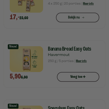
4 x 250 g | 20 porties |
Meer info
17,-
Bekijk nu
23,60
Nieuw!
Banana Bread Easy Oats
Havermout
250 g / 5 porties |
Meer info
5,90
+
Voeg toe
6,90
Nieuw!
Speculaas Easy Oats