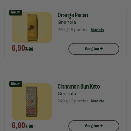
Nieuw!
Orange Pecan
Granola
240 g / 6 porties |
Meer info
6,90
+
Voeg toe
7,90
Nieuw!
Cinnamon Bun Keto
Granola
240 g / 6 porties |
Meer info
6,90
+
Voeg toe
7,90