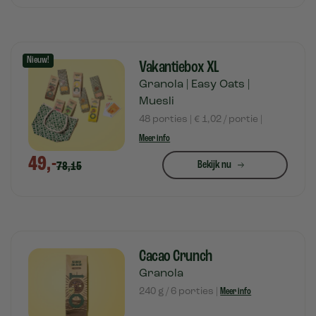
Nieuw!
Vakantiebox XL
Granola | Easy Oats |
Muesli
48 porties | € 1,02 / portie |
Meer info
49,-
Bekijk nu
78,15
Cacao Crunch
Granola
240 g / 6 porties |
Meer info