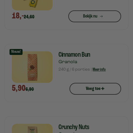
18,-
Bekijk nu
24,60
Nieuw!
Cinnamon Bun
Granola
240 g / 6 porties |
Meer info
5,90
+
Voeg toe
6,90
Crunchy Nuts