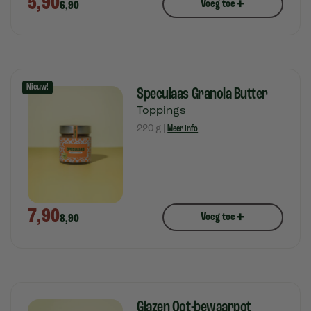
5,90
+
Voeg toe
6,90
Nieuw!
Speculaas Granola Butter
Toppings
220 g |
Meer info
7,90
+
Voeg toe
8,90
Glazen Oot-bewaarpot