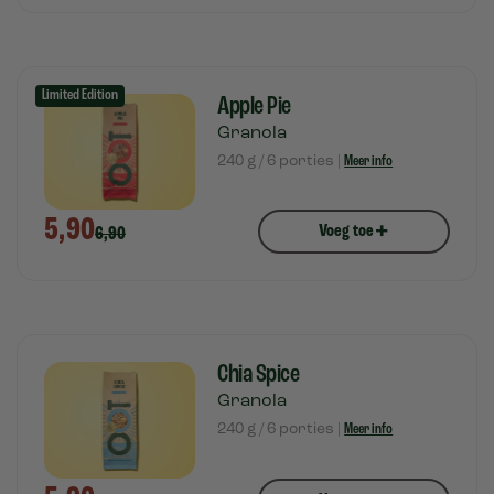
Limited Edition
Apple Pie
Granola
240 g / 6 porties |
Meer info
5,90
+
Voeg toe
6,90
Chia Spice
Granola
240 g / 6 porties |
Meer info