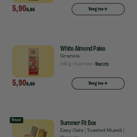
5,90
+
Voeg toe
6,90
White Almond Paleo
Granola
240 g / 6 porties |
Meer info
5,90
+
Voeg toe
6,90
Nieuw!
Summer Fit Box
Easy Oats | Toasted Muesli |