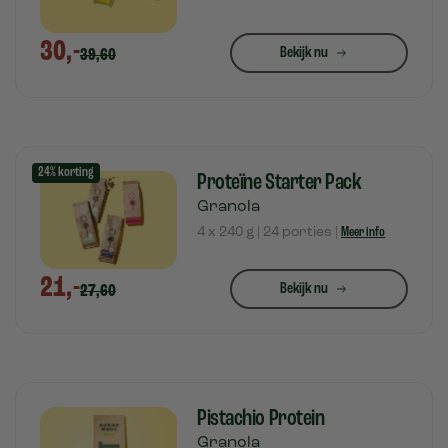
30,-
Bekijk nu
39,60
24% korting
Proteïne Starter Pack
Granola
4 x 240 g | 24 porties |
Meer info
21,-
Bekijk nu
27,60
Pistachio Protein
Granola