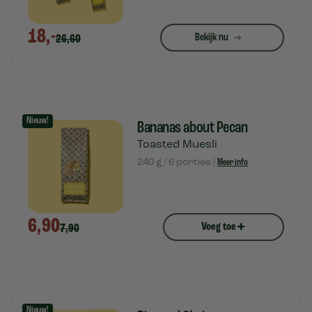
18,-
Bekijk nu
26,60
Nieuw!
Bananas about Pecan
Toasted Muesli
240 g / 6 porties |
Meer info
6,90
+
Voeg toe
7,90
Nieuw!