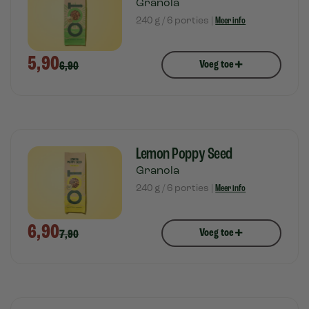
Granola
240 g / 6 porties |
Meer info
5,90
+
Voeg toe
6,90
Lemon Poppy Seed
Granola
240 g / 6 porties |
Meer info
6,90
+
Voeg toe
7,90