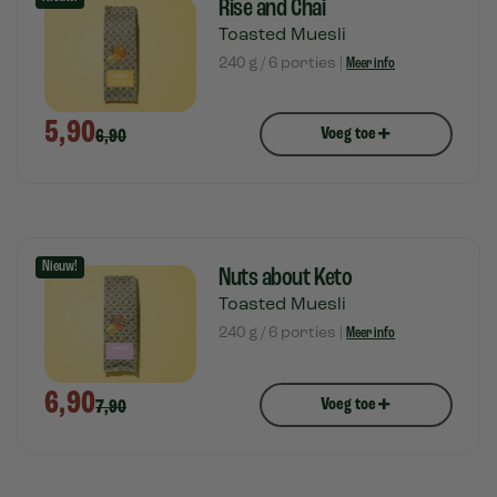
Rise and Chai
Toasted Muesli
240 g / 6 porties |
Meer info
5,90
+
Voeg toe
6,90
Nieuw!
Nuts about Keto
Toasted Muesli
240 g / 6 porties |
Meer info
6,90
+
Voeg toe
7,90