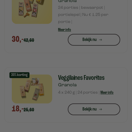
Granola
24 porties | bewaarpot |
portielepel | Nu € 1.25 per
portie |
Meer info
30,-
Bekijk nu
42,60
30% korting
Veggilaines Favorites
Granola
4 x 240 g | 24 porties |
Meer info
18,-
Bekijk nu
25,60