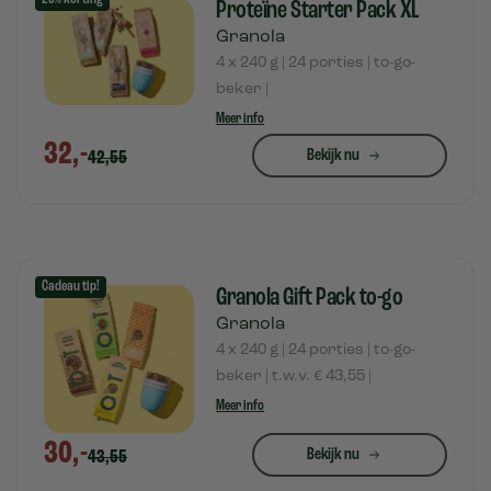
Proteïne Starter Pack XL
Granola
4 x 240 g | 24 porties | to-go-
beker |
Meer info
32,-
Bekijk nu
42,55
Cadeau tip!
Granola Gift Pack to-go
Granola
4 x 240 g | 24 porties | to-go-
beker | t.w.v. € 43,55 |
Meer info
30,-
Bekijk nu
43,55