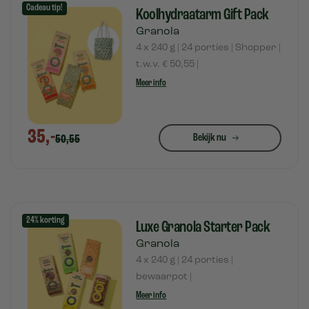
Cadeau tip!
Koolhydraatarm Gift Pack
Granola
4 x 240 g | 24 porties | Shopper |
t.w.v. € 50,55 |
Meer info
35,-
Bekijk nu
50,55
24% korting
Luxe Granola Starter Pack
Granola
4 x 240 g | 24 porties |
bewaarpot |
Meer info