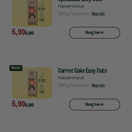
Havermout
250 g / 5 porties |
Meer info
5,90
+
Voeg toe
6,90
Nieuw!
Carrot Cake Easy Oats
Havermout
250 g / 5 porties |
Meer info
5,90
+
Voeg toe
6,90