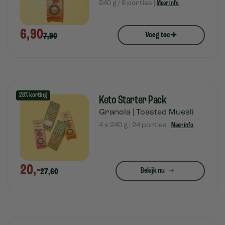
240 g / 6 porties |
Meer info
6,90
+
Voeg toe
7,90
28% korting
Keto Starter Pack
Granola | Toasted Muesli
4 x 240 g | 24 porties |
Meer info
20,-
Bekijk nu
27,60