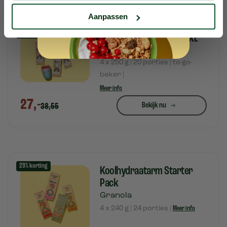
Aanpassen
30% korting
Easy Oats Starter Pack XL
Havermout
4 x 250 g | 20 porties | to-go-
beker |
Meer info
27,-
Bekijk nu
38,55
29% korting
Koolhydraatarm Starter
Pack
Granola
4 x 240 g | 24 porties |
Meer info