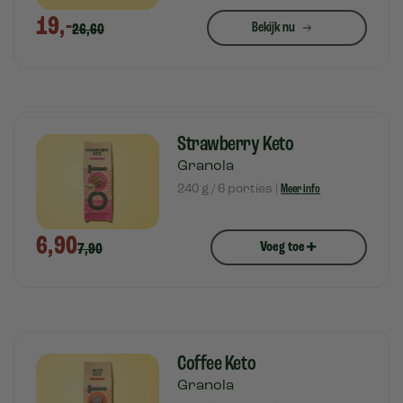
19,-
Bekijk nu
26,60
Strawberry Keto
Granola
240 g / 6 porties |
Meer info
6,90
+
Voeg toe
7,90
Coffee Keto
Granola