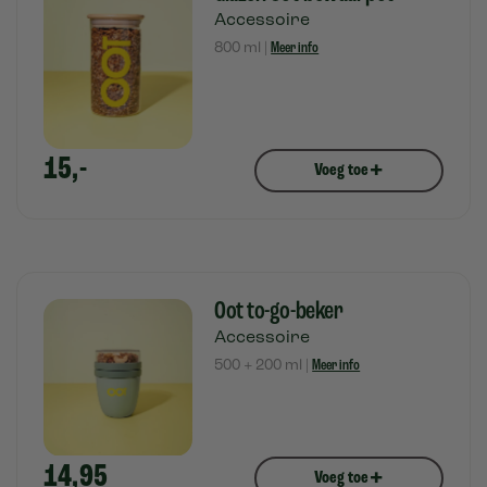
Accessoire
800 ml |
Meer info
15,-
+
Voeg toe
Oot to-go-beker
Accessoire
500 + 200 ml |
Meer info
14,95
+
Voeg toe