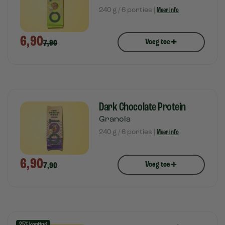
240 g / 6 porties |
Meer info
6,90
+
Voeg toe
7,90
Dark Chocolate Protein
Granola
240 g / 6 porties |
Meer info
6,90
+
Voeg toe
7,90
25% korting