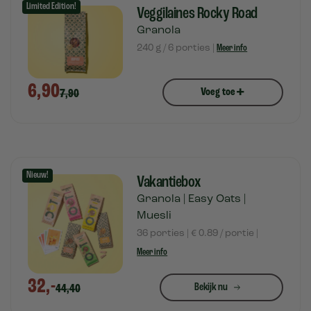
Limited Edition!
Veggilaines Rocky Road
Granola
240 g / 6 porties |
Meer info
6,90
+
Voeg toe
7,90
Nieuw!
Vakantiebox
Granola | Easy Oats |
Muesli
36 porties | € 0.89 / portie |
Meer info
32,-
Bekijk nu
44,40