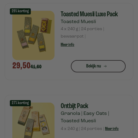
29% korting
Toasted Muesli Luxe Pack
Toasted Muesli
4 x 240 g | 24 porties |
bewaarpot |
Meer info
29,50
Bekijk nu
41,60
27% korting
Ontbijt Pack
Granola | Easy Oats |
Toasted Muesli
4 x 240 g | 24 porties |
Meer info