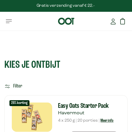
Gratis verzending vanaf € 22.-
KIES JE ONTBIJT
Filter
28% korting
Easy Oats Starter Pack
Havermout
4 x 250 g | 20 porties |
Meer info