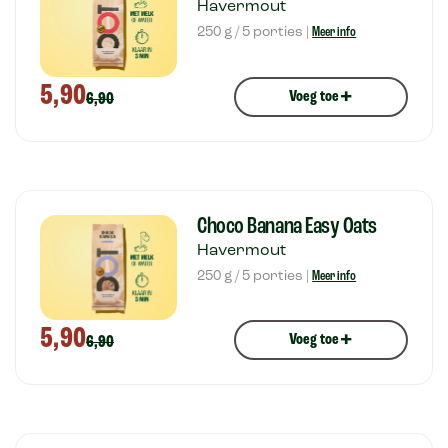
Havermout
250 g / 5 porties |
Meer info
5,90
+
Voeg toe
6,90
Choco Banana Easy Oats
Havermout
250 g / 5 porties |
Meer info
5,90
+
Voeg toe
6,90