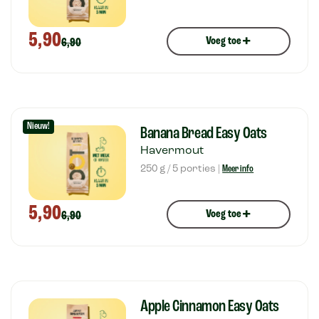
5,90
+
Voeg toe
6,90
Nieuw!
Banana Bread Easy Oats
Havermout
250 g / 5 porties |
Meer info
5,90
+
Voeg toe
6,90
Apple Cinnamon Easy Oats