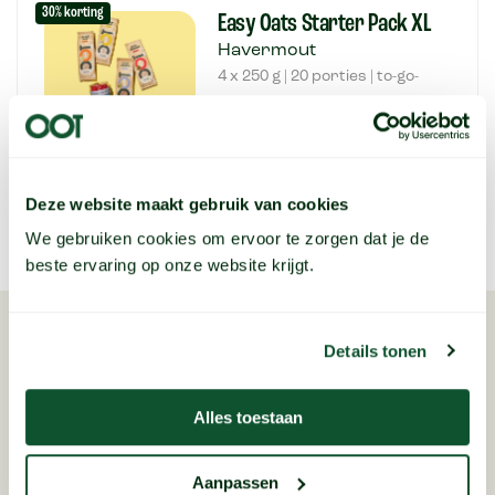
30% korting
Easy Oats Starter Pack XL
Havermout
4 x 250 g | 20 porties | to-go-
beker |
Meer info
27,-
Bekijk nu
38,55
Deze website maakt gebruik van cookies
We gebruiken cookies om ervoor te zorgen dat je de
beste ervaring op onze website krijgt.
VEELGESTELDE VRAGEN
Details tonen
Alles toestaan
Hoe gezond is Oot Granola?
Aanpassen