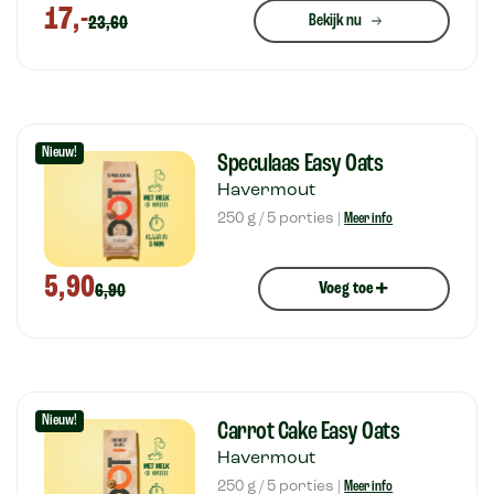
17,-
Bekijk nu
23,60
Nieuw!
Speculaas Easy Oats
Havermout
250 g / 5 porties |
Meer info
5,90
+
Voeg toe
6,90
Nieuw!
Carrot Cake Easy Oats
Havermout
250 g / 5 porties |
Meer info