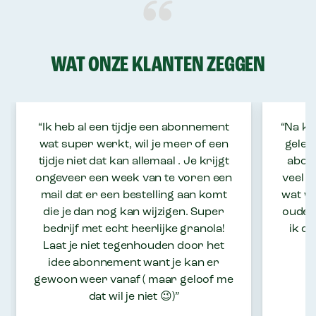
WAT ONZE KLANTEN ZEGGEN
“Ik heb al een tijdje een abonnement
“Na ke
wat super werkt, wil je meer of een
geled
tijdje niet dat kan allemaal . Je krijgt
abonn
ongeveer een week van te voren een
veel 
mail dat er een bestelling aan komt
wat wi
die je dan nog kan wijzigen. Super
oude f
bedrijf met echt heerlijke granola!
ik op
Laat je niet tegenhouden door het
idee abonnement want je kan er
gewoon weer vanaf ( maar geloof me
dat wil je niet 😉)”