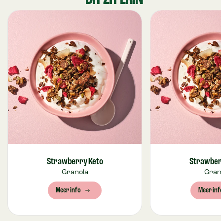
Strawberry Keto
Strawber
Granola
Gran
Meer info
Meer inf