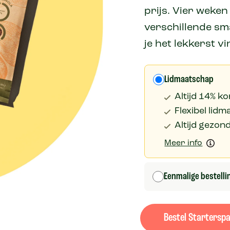
prijs. Vier weken
verschillende s
je het lekkerst vi
Lidmaatschap
Altijd 14% ko
Flexibel lid
Altijd gezon
Meer info
Eenmalige bestelli
Bestel Startersp