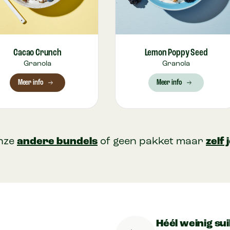
Cacao Crunch
Lemon Poppy Seed
Granola
Granola
Meer info
Meer info
nze
andere bundels
of geen pakket maar
zelf
Héél weinig su