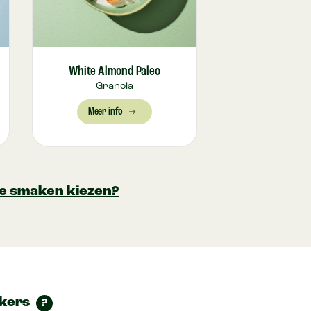
White Almond Paleo
Granola
Meer info
 je smaken kiezen?
ikers
?