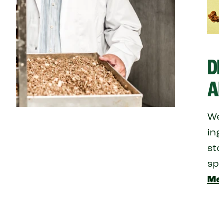
D
A
We
in
st
sp
Me