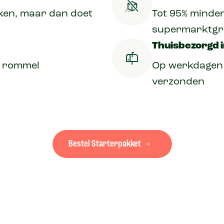
kken, maar dan doet
Tot 95% minde
supermarktgr
Thuisbezorgd 
e rommel
Op werkdagen v
verzonden
Bestel Starterpakket