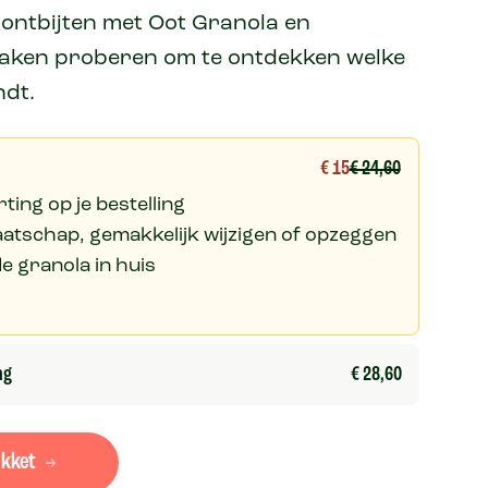
 ontbijten met Oot Granola en
maken proberen om te ontdekken welke
ndt.
€ 15
€ 24,60
rting op je bestelling
maatschap, gemakkelijk wijzigen of opzeggen
de granola in huis
ng
€ 28,60
akket