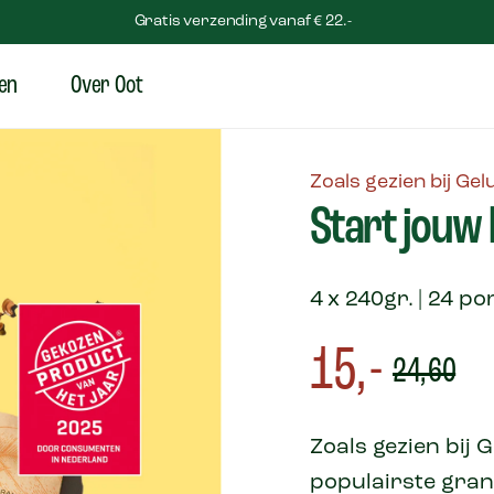
Gratis verzending vanaf € 22.-
en
Over Oot
Zoals gezien bij Gel
Start jouw
4 x 240gr. | 24 po
15,-
24,60
Zoals gezien bij G
populairste gran