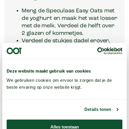
Meng de Speculaas Easy Oats met
de yoghurt en maak het wat losser
met de melk. Verdeel de helft over
2 glazen of kommetjes.
Verdeel de stukjes dadel erover,
dan ongeveer de helft van de appel
en daarna de rest van de yoghurt
met oats.
Verdeel de rest van de appel
Deze website maakt gebruik van cookies
erover en top af met lekker veel
We gebruiken cookies om ervoor te zorgen dat je de
Cinnamon Bun Granola.
beste ervaring op onze website krijgt.
Tip:
Details tonen
Je kunt de oats met de yoghurt en melk
ook al de avond ervoor mengen en
Alles toestaan
afgedekt in de koelkast zetten. De