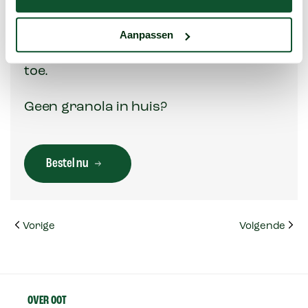
smaken trekken dan echt lekker door.
Wel wordt het wat dikker, dus voeg ’s
Aanpassen
morgens naar smaak wat meer melk
toe.
Geen granola in huis?
Bestel nu
Vorige
Volgende
OVER OOT