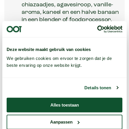
chiazaadjes, agavesiroop, vanille-
aroma, kaneel en een halve banaan
in een blender of foodprocessor.
Zet afgedekt in de koelkast voor
minimaal 2 uur (of een nacht) om
op te stijven.
Deze website maakt gebruik van cookies
Snij de rest van de banaan in
plakjes.
We gebruiken cookies om ervoor te zorgen dat je de
Verdeel de helft van de chia
beste ervaring op onze website krijgt.
pudding over de twee glaasjes.
Verdeel de helft van de
bananenplakjes en de helft van de
Details tonen
Toasted Muesli hierover.
Schep de rest van de chia pudding
Alles toestaan
erop en top af met de overgebleven
banaan en Toasted Muesli.
Aanpassen